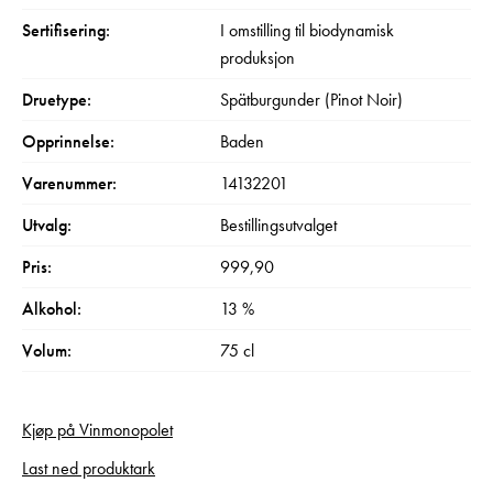
Sertifisering:
I omstilling til biodynamisk
produksjon
Druetype:
Spätburgunder (Pinot Noir)
Opprinnelse:
Baden
Varenummer:
14132201
Utvalg:
Bestillingsutvalget
Pris:
999,90
Alkohol:
13 %
Volum:
75 cl
Kjøp på Vinmonopolet
Last ned produktark