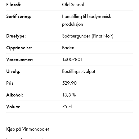
Filosofi:
Old School
Sertifisering:
I omstilling til biodynamisk
produksjon
Druetype:
Spätburgunder (Pinot Noir)
Opprinnelse:
Baden
Varenummer:
14007801
Utvalg:
Bestillingsutvalget
Pris:
529,90
Alkohol:
13,5 %
Volum:
75 cl
Kjøp på Vinmonopolet