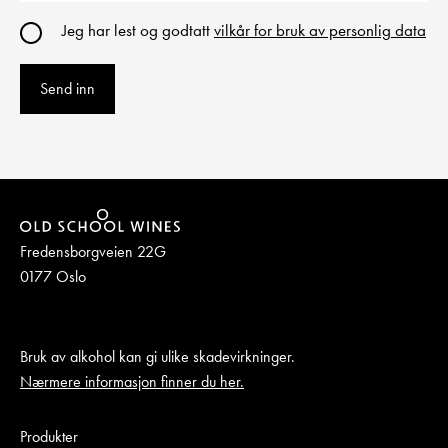
Jeg har lest og godtatt
vilkår for bruk av personlig data
Send inn
Fredensborgveien 22G
0177 Oslo
Bruk av alkohol kan gi ulike skadevirkninger.
Nærmere informasjon finner du her.
Produkter