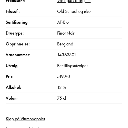
Produsent:
Weingut Georgium
Filosofi:
Old School og øko
Sertifisering:
AT-Bio
Druetype:
Pinot Noir
Opprinnelse:
Bergland
Varenummer:
14363301
Utvalg:
Bestillingsutvalget
Pris:
519,90
Alkohol:
13 %
Volum:
75 cl
Kjøp på Vinmonopolet